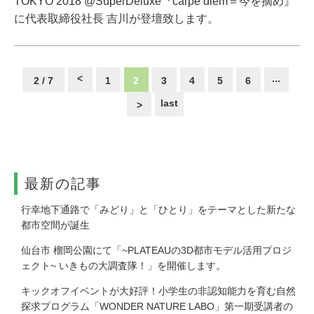
TOKYO 2018 @SuperDeluxe『carpe diem＝今を摘め』
に代表取締役社長 吉川が登壇致します。
<
...
2 / 7
1
2
3
4
5
6
last
>
最新の記事
⾏幸地下通路で「みどり」と「ひとり」をテーマとした新たな
都市空間が誕生
仙台市 榴岡公園にて「~PLATEAUの3D都市モデル活用プロジ
ェクト~ いきもの大調査隊！」を開催します。
キックオフイベントが大好評！小学生の非認知能力を育む自然
探求プログラム「WONDER NATURE LABO」第一期受講者の