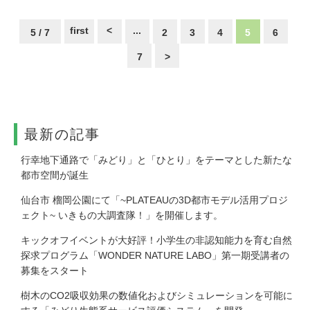
first
<
...
5 / 7
2
3
4
5
6
7
>
最新の記事
⾏幸地下通路で「みどり」と「ひとり」をテーマとした新たな
都市空間が誕生
仙台市 榴岡公園にて「~PLATEAUの3D都市モデル活用プロジ
ェクト~ いきもの大調査隊！」を開催します。
キックオフイベントが大好評！小学生の非認知能力を育む自然
探求プログラム「WONDER NATURE LABO」第一期受講者の
募集をスタート
樹木のCO2吸収効果の数値化およびシミュレーションを可能に