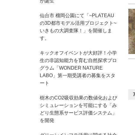
が誕生
仙台市 榴岡公園にて「~PLATEAU
の3D都市モデル活用プロジェクト~
いきもの大調査隊！」を開催しま
す。
キックオフイベントが大好評！小学
生の非認知能力を育む自然探求プロ
グラム「WONDER NATURE
LABO」第一期受講者の募集をスタ
ート
7
樹木のCO2吸収効果の数値化および
シミュレーションを可能にする「み
どり生態系サービス評価システム」
を開発