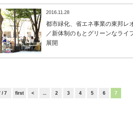
2016.11.28
都市緑化、省エネ事業の東邦レ
／新体制のもとグリーンなライ
展開
 / 7
first
<
...
2
3
4
5
6
7