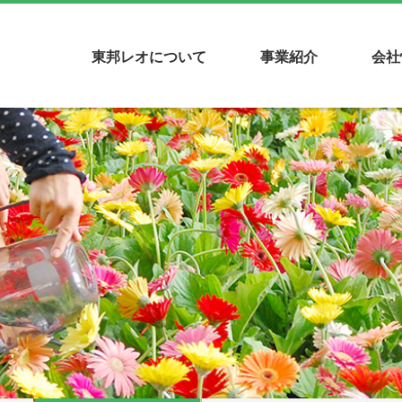
東邦レオについて
事業紹介
会社
セージ
知らせ
プレスリリース
経営理念
会社概要
メディア掲載
沿革
受