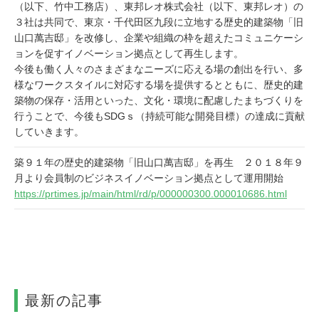
（以下、竹中工務店）、東邦レオ株式会社（以下、東邦レオ）の
３社は共同で、東京・千代田区九段に立地する歴史的建築物「旧
山口萬吉邸」を改修し、企業や組織の枠を超えたコミュニケーシ
ョンを促すイノベーション拠点として再生します。
今後も働く人々のさまざまなニーズに応える場の創出を行い、多
様なワークスタイルに対応する場を提供するとともに、歴史的建
築物の保存・活用といった、文化・環境に配慮したまちづくりを
行うことで、今後もSDGｓ（持続可能な開発目標）の達成に貢献
していきます。
築９１年の歴史的建築物「旧山口萬吉邸」を再生 ２０１８年９
月より会員制のビジネスイノベーション拠点として運用開始
https://prtimes.jp/main/html/rd/p/000000300.000010686.html
最新の記事