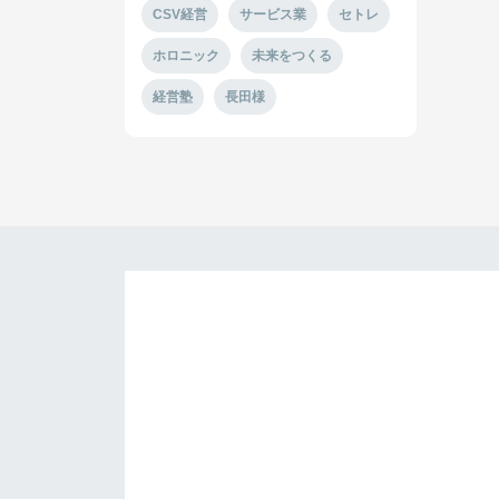
CSV経営
サービス業
セトレ
ホロニック
未来をつくる
経営塾
長田様