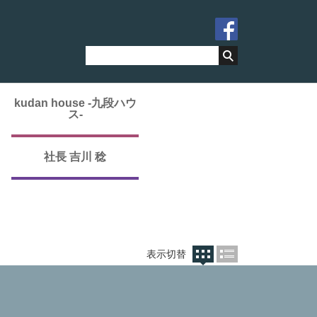
kudan house -九段ハウ
ス-
社長 吉川 稔
表示切替