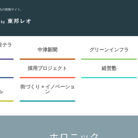
めの情報サイト。
目テラ
中津新聞
グリーンインフラ
採用プロジェクト
経営塾
街づくり × イノベーショ
ル
ン
ホロニック