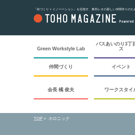
「街づくり × イノベーション」を目指す、東邦レオの新しい仲間作りのた
バスあいのり3丁
Green Workstyle Lab
ス
仲間づくり
イベント
会長 橘 俊夫
ワークスタイ
TOP
>
ホロニック