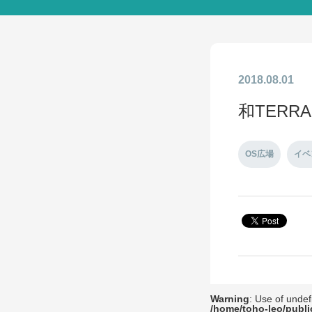
2018.08.01
和TERR
OS広場
イベ
Warning
: Use of undef
/home/toho-leo/publi