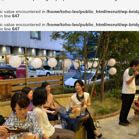
ic value encountered in
/home/toho-leo/public_html/recruit/wp-bri
n line
647
ic value encountered in
/home/toho-leo/public_html/recruit/wp-bri
n line
647