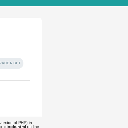
べ－
RACE NIGHT
 version of PHP) in
g_single.html
on line