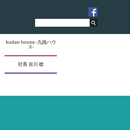
kudan house -九段ハウ
ス-
社長 吉川 稔