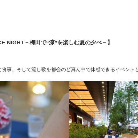
CE NIGHT－梅田で“涼”を楽しむ夏の夕べ－】
と食事、そして流し歌を都会のど真ん中で体感できるイベント