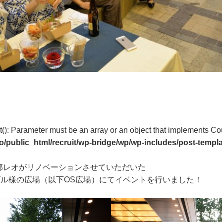
t(): Parameter must be an array or an object that implements Co
o/public_html/recruit/wp-bridge/wp/wp-includes/post-templ
邦レオがリノベーションさせていただいた
ビル様の広場（以下OS広場）にてイベントを行いました！