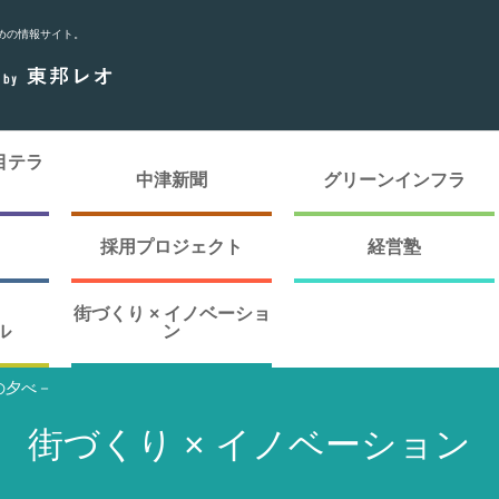
めの情報サイト。
目テラ
中津新聞
グリーンインフラ
採用プロジェクト
経営塾
街づくり × イノベーショ
ル
ン
夏の夕べ－
街づくり × イノベーション