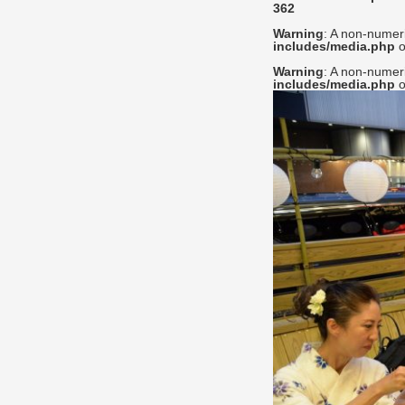
362
Warning
: A non-numer
includes/media.php
o
Warning
: A non-numer
includes/media.php
o