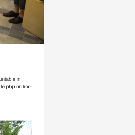
untable in
ate.php
on line