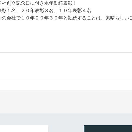
当社創立記念日に付き永年勤続表彰！
表彰１名、２０年表彰３名、１０年表彰４名
つの会社で１０年２０年３０年と勤続することは、素晴らしい