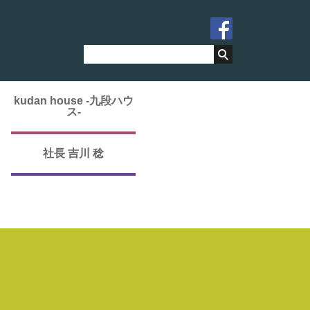
kudan house -九段ハウ
ス-
社長 吉川 稔