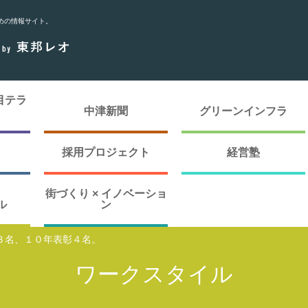
めの情報サイト。
目テラ
中津新聞
グリーンインフラ
採用プロジェクト
経営塾
街づくり × イノベーショ
ル
ン
３名、１０年表彰４名。
ワークスタイル