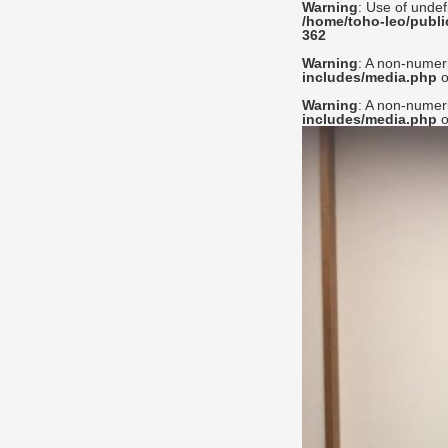
Warning
: Use of undef
/home/toho-leo/publi
362
Warning
: A non-numer
includes/media.php
o
Warning
: A non-numer
includes/media.php
o