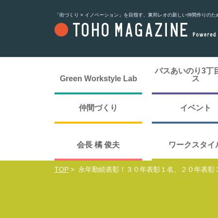
「街づくり × イノベーション」を目指す、東邦レオの新しい仲間作りのた
バスあいのり3丁
Green Workstyle Lab
ス
仲間づくり
イベント
会長 橘 俊夫
ワークスタイ
TOP
>
永年勤続表彰！３０年表彰１名、２０年表彰