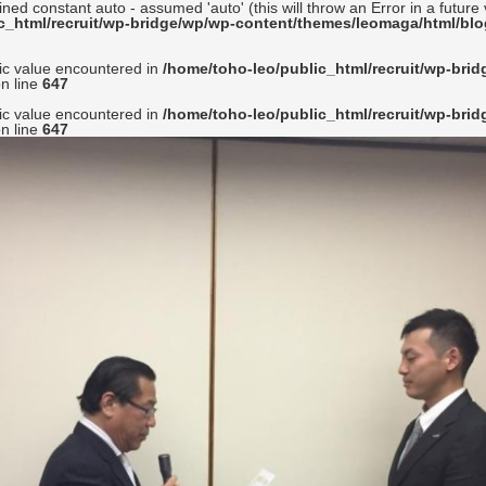
ined constant auto - assumed 'auto' (this will throw an Error in a future
c_html/recruit/wp-bridge/wp/wp-content/themes/leomaga/html/blo
ic value encountered in
/home/toho-leo/public_html/recruit/wp-bri
n line
647
ic value encountered in
/home/toho-leo/public_html/recruit/wp-bri
n line
647