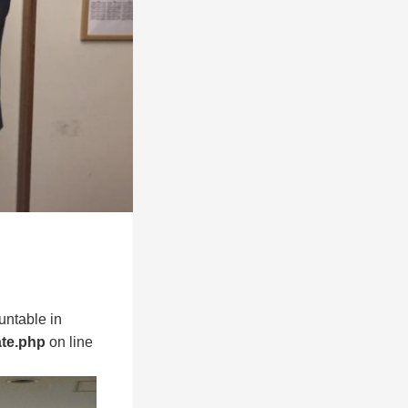
untable in
ate.php
on line