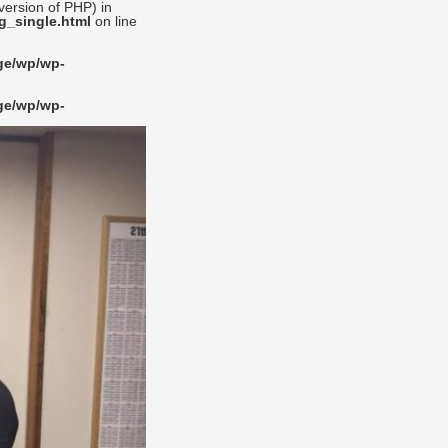
 version of PHP) in
g_single.html
on line
dge/wp/wp-
dge/wp/wp-