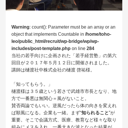
Warning
: count(): Parameter must be an array or an
object that implements Countable in
/home/toho-
leo/public_html/recruit/wp-bridge/wp/wp-
includes/post-template.php
on line
284
当社の若手向けに企画された「若手経営塾」の第六
回目が２０１７年５月１２日に開催されました。
講師は樋渡社中株式会社の樋渡 啓祐様。
「知ってもらう。」
樋渡様は３５歳という若さで武雄市市長となり、地
方で一番悪は無関心＝風がないこと。
賛否両論でもいい。逆風だったら体の向きを変えれ
ば順風になる。企業も一緒。まず“
知られること
”が
重要。そこで会議方式、医療、教育など様々な取り
組みにメスを入れ、一番大きな波となった結果が