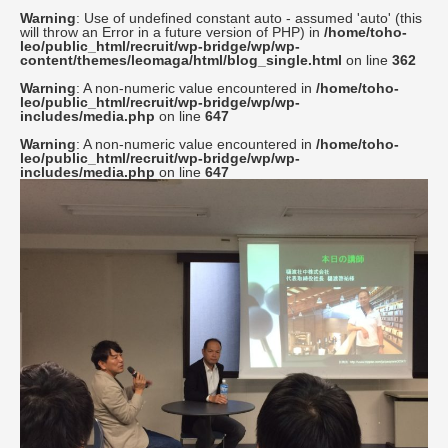
Warning
: Use of undefined constant auto - assumed 'auto' (this
will throw an Error in a future version of PHP) in
/home/toho-
leo/public_html/recruit/wp-bridge/wp/wp-
content/themes/leomaga/html/blog_single.html
on line
362
Warning
: A non-numeric value encountered in
/home/toho-
leo/public_html/recruit/wp-bridge/wp/wp-
includes/media.php
on line
647
Warning
: A non-numeric value encountered in
/home/toho-
leo/public_html/recruit/wp-bridge/wp/wp-
includes/media.php
on line
647