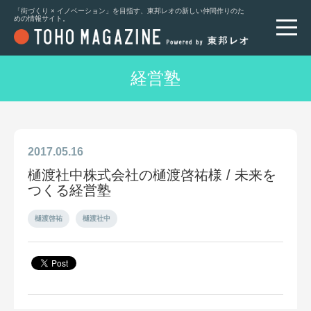
「街づくり × イノベーション」を目指す、東邦レオの新しい仲間作りのた
めの情報サイト。
経営塾
2017.05.16
樋渡社中株式会社の樋渡啓祐様 / 未来を
つくる経営塾
樋渡啓祐
樋渡社中