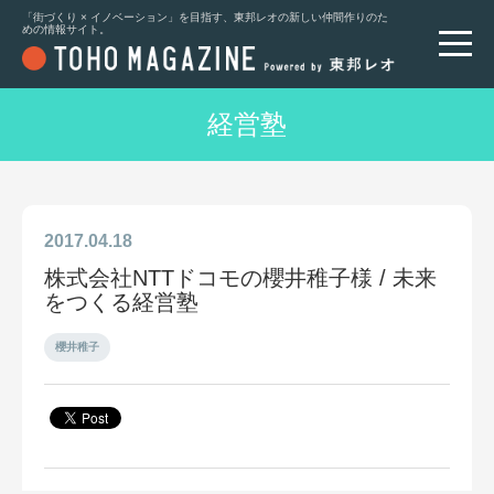
「街づくり × イノベーション」を目指す、東邦レオの新しい仲間作りのた
めの情報サイト。
経営塾
2017.04.18
株式会社NTTドコモの櫻井稚子様 / 未来
をつくる経営塾
櫻井稚子