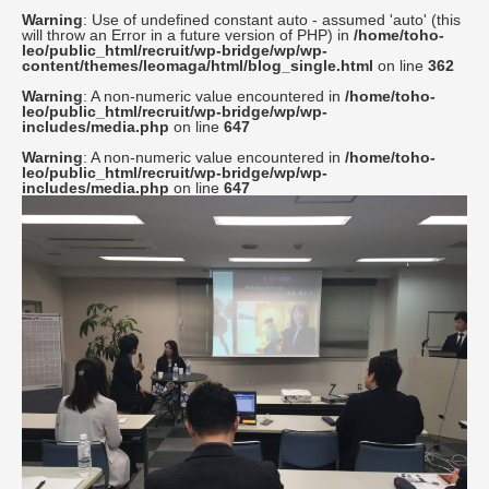
Warning
: Use of undefined constant auto - assumed 'auto' (this
will throw an Error in a future version of PHP) in
/home/toho-
leo/public_html/recruit/wp-bridge/wp/wp-
content/themes/leomaga/html/blog_single.html
on line
362
Warning
: A non-numeric value encountered in
/home/toho-
leo/public_html/recruit/wp-bridge/wp/wp-
includes/media.php
on line
647
Warning
: A non-numeric value encountered in
/home/toho-
leo/public_html/recruit/wp-bridge/wp/wp-
includes/media.php
on line
647