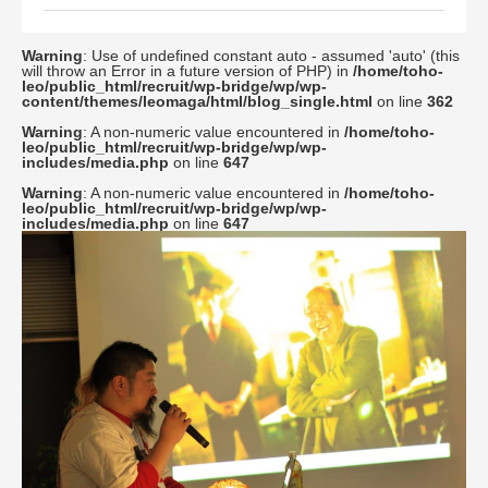
Warning
: Use of undefined constant auto - assumed 'auto' (this
will throw an Error in a future version of PHP) in
/home/toho-
leo/public_html/recruit/wp-bridge/wp/wp-
content/themes/leomaga/html/blog_single.html
on line
362
Warning
: A non-numeric value encountered in
/home/toho-
leo/public_html/recruit/wp-bridge/wp/wp-
includes/media.php
on line
647
Warning
: A non-numeric value encountered in
/home/toho-
leo/public_html/recruit/wp-bridge/wp/wp-
includes/media.php
on line
647